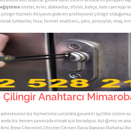
değiştirme
siteler, evler, dükkanlar, ofisler, bahçe, kale cam kapı kili
 çilingir hizmeti ihtiyacını gideren profesyonel çilingir olduğu
larak tutkunlar, feza, formet anahtarcı, şato, şensoylar, imaj, erm
ilingir Anahtarcı Mimaroba
drestesiniz biz hizmetimizi ustalıkla garantili işçilikle sizlere 
 o anda biz hemen yanınızda olmak için buradayız. Açtığımız ve an
 Bmc Bmw Chevrolet Chrysler Citroen Dacia Daewoo Daihatsu Dodg