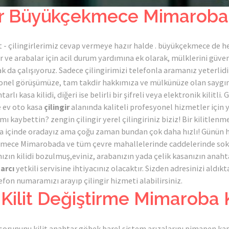
ir Büyükçekmece Mimaroba A
t - çilingirlerimiz cevap vermeye hazır halde . büyükçekmece de h
r ve arabalar için acil durum yardımına ek olarak, mülklerini güve
da çalışıyoruz. Sadece çilingirimizi telefonla aramanız yeterlidir,
esyonel görüşümüze, tam takdir hakkımıza ve mülkünüze olan saygım
arlı kasa kilidi, diğeri ise belirli bir şifreli veya elektronik kilitli
 ev oto kasa
çilingir
alanında kaliteli profesyonel hizmetler için 
mı kaybettin? zengin çilingir yerel çilingiriniz biziz! Bir kilitle
ika içinde oradayız ama çoğu zaman bundan çok daha hızlı! Günün h
kmece Mimarobada ve tüm çevre mahallelerinde caddelerinde sokak
ınızın kilidi bozulmuş,eviniz, arabanızın yada çelik kasanızın anahtar
arcı
yetkili servisine ihtiyacınız olacaktır. Sizden adresinizi aldık
fon numaramızı arayıp çilingir hizmeti alabilirsiniz.
ilit Değiştirme Mimaroba Kal
 sorununu kilit anahtar göbek barel sistem arızalarını pimapen kap