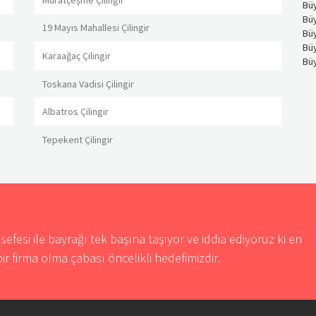
Bü
Bü
19 Mayıs Mahallesi Çilingir
Bü
Bü
Karaağaç Çilingir
Büy
Toskana Vadisi Çilingir
Albatros Çilingir
Tepekent Çilingir
sefesi ile bayrağı tek başına taşıyor ve iddia ediyoruz ki en
ir firma olma çabası öncelikli hedefimizdir.