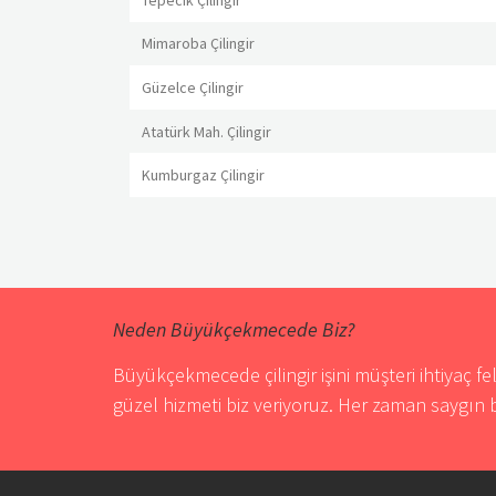
Mimaroba Çilingir
Güzelce Çilingir
Atatürk Mah. Çilingir
Kumburgaz Çilingir
Neden Büyükçekmecede Biz?
Büyükçekmecede çilingir işini müşteri ihtiyaç fel
güzel hizmeti biz veriyoruz. Her zaman saygın b