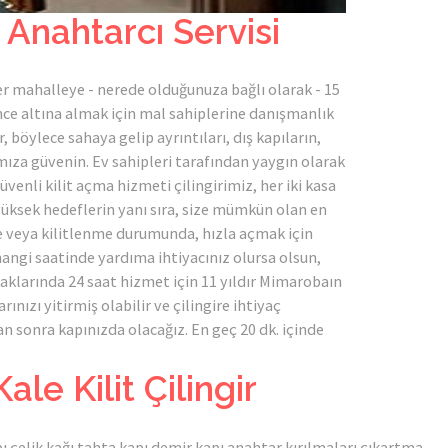
nahtarcı Servisi
er mahalleye - nerede olduğunuza bağlı olarak - 15
nce altına almak için mal sahiplerine danışmanlık
 böylece sahaya gelip ayrıntıları, dış kapıların,
ıza güvenin. Ev sahipleri tarafından yaygın olarak
. Güvenli kilit açma hizmeti çilingirimiz, her iki kasa
yüksek hedeflerin yanı sıra, size mümkün olan en
nme veya kilitlenme durumunda, hızla açmak için
angi saatinde yardıma ihtiyacınız olursa olsun,
larında 24 saat hizmet için 11 yıldır Mimarobaın
ınızı yitirmiş olabilir ve çilingire ihtiyaç
tan sonra kapınızda olacağız. En geç 20 dk. içinde
e Kilit Çilingir
ı çelik kağı tahta kapı demir kapı anahtar kırılmaları çıkartma