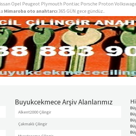
Nissan Opel Peugeot Plymouth Pontiac Porsche Proton Volkswage
kla
Mimaroba oto anahtarcı
365 GÜN gece gündüz..
Buyukcekmece Arşiv Alanlarımız
Hi
Bü
Alkent2000 Çilingir
Büy
Bü
Çakmaklı Çilingir
Bü
Büy
Muratçeşme Çilingir