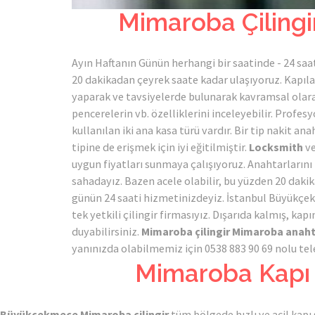
Mimaroba Çiling
Ayın Haftanın Günün herhangi bir saatinde - 24 saa
20 dakikadan çeyrek saate kadar ulaşıyoruz. Kapıla
yaparak ve tavsiyelerde bulunarak kavramsal olarak 
pencerelerin vb. özelliklerini inceleyebilir. Prof
kullanılan iki ana kasa türü vardır. Bir tip nakit anaht
tipine de erişmek için iyi eğitilmiştir.
Locksmith
ve
uygun fiyatları sunmaya çalışıyoruz. Anahtarlarını 
sahadayız. Bazen acele olabilir, bu yüzden 20 dak
günün 24 saati hizmetinizdeyiz. İstanbul Büyükçe
tek yetkili çilingir firmasıyız. Dışarıda kalmış, kap
duyabilirsiniz.
Mimaroba çilingir
Mimaroba anaht
yanınızda olabilmemiz için 0538 883 90 69 nolu tele
Mimaroba Kapı K
Büyükçekmece Mimaroba çilingir
tüm bölgede hızlı ve acil kapı