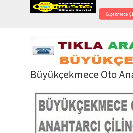
B.çekmece Çi
Büyükçekmece Oto Anah