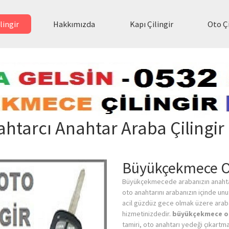
lingir
Hakkımızda
Kapı Çilingir
Oto Çi
tarcı Anahtar Araba Çilingir
Büyükçekmece Oto
Büyükçekmecede arabanızın anahtar
oto anahtarını arabanızın içinde u
acil güzdüz gece olmak üzere araba k
hizmetinizdedir.
büyükçekmece o
tamiri, oto anahtarı yedeği çıkartm