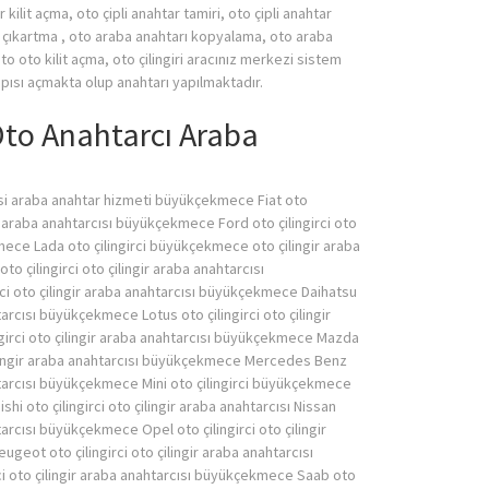
ilit açma, oto çipli anahtar tamiri, oto çipli anahtar
 çıkartma , oto araba anahtarı kopyalama, oto araba
to oto kilit açma, oto çilingiri aracınız merkezi sistem
pısı açmakta olup anahtarı yapılmaktadır.
to Anahtarcı Araba
i araba anahtar hizmeti büyükçekmece Fiat oto
e araba anahtarcısı büyükçekmece Ford oto çilingirci oto
mece Lada oto çilingirci büyükçekmece oto çilingir araba
 çilingirci oto çilingir araba anahtarcısı
i oto çilingir araba anahtarcısı büyükçekmece Daihatsu
htarcısı büyükçekmece Lotus oto çilingirci oto çilingir
ngirci oto çilingir araba anahtarcısı büyükçekmece Mazda
ilingir araba anahtarcısı büyükçekmece Mercedes Benz
nahtarcısı büyükçekmece Mini oto çilingirci büyükçekmece
shi oto çilingirci oto çilingir araba anahtarcısı Nissan
htarcısı büyükçekmece Opel oto çilingirci oto çilingir
eot oto çilingirci oto çilingir araba anahtarcısı
i oto çilingir araba anahtarcısı büyükçekmece Saab oto