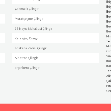
Bü
Büy
Çakmaklı Çilingir
Bü
Büy
Muratçeşme Çilingir
Bü
Bü
19 Mayıs Mahallesi Çilingir
Bü
Mim
Karaağaç Çilingir
Tep
Mim
Toskana Vadisi Çilingir
Güz
Sin
Albatros Çilingir
Kum
Kam
Tepekent Çilingir
Tep
Alk
Çak
Pın
Cen