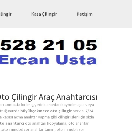
lingir
Kasa Çilingir
İletişim
 Çilingir Araç Anahtarcısı
ı kontakta kırılmış,yedek anahtarı kaybolmuşsa veya
nuttuğunuzda
büyükçekmece oto çilingir
servisi 7/24
apısı açma anahtar yapma gibi cilingir işleri için sizin
to anahtarcı
oto anahtarı kopyalama, oto anahtarı
a,oto immobilizer anahtar tamiri, oto immobilizer