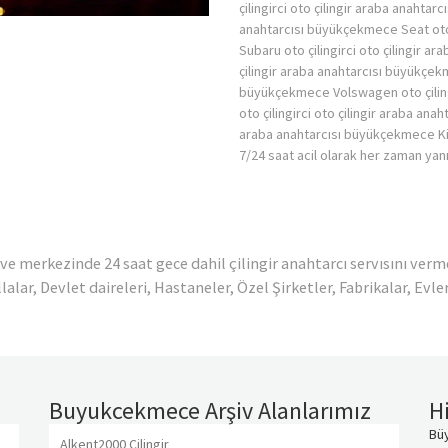
çilingirci oto çilingir araba anahtar
anahtarcısı büyükçekmece Seat oto 
Subaru oto çilingirci oto çilingir a
çilingir araba anahtarcısı büyükçekm
büyükçekmece Volswagen oto çiling
oto çilingirci oto çilingir araba ana
araba anahtarcısı büyükçekmece Kia o
7/24 saat acil olarak her zaman yan
e merkezinde 24 saat gece dahil çilingir anahtarcı servısını ve
lar, Devlet daireleri, Hastaneler, Özel Şirketler, Fabrikalar, Evle
Buyukcekmece Arşiv Alanlarımız
H
Bü
Alkent2000 Çilingir