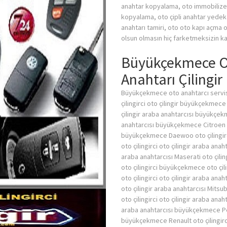
anahtar kopyalama, oto immobilizer k
kopyalama, oto çipli anahtar yedek
anahtarı tamiri, oto oto kapı açma o
olsun olmasın hiç farketmeksizin ka
Büyükçekmece O
Anahtarı Çilingir
Büyükçekmece oto anahtarcı servis
çilingirci oto çilingir büyükçekmec
çilingir araba anahtarcısı büyükçek
anahtarcısı büyükçekmece Citroen oto
büyükçekmece Daewoo oto çilingirc
oto çilingirci oto çilingir araba ana
araba anahtarcısı Maserati oto çili
oto çilingirci büyükçekmece oto ç
oto çilingirci oto çilingir araba a
oto çilingir araba anahtarcısı Mitsubi
oto çilingirci oto çilingir araba ana
araba anahtarcısı büyükçekmece Peug
büyükçekmece Renault oto çilingirc