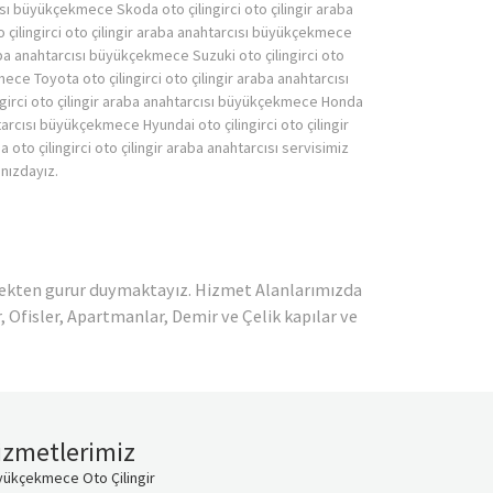
cısı büyükçekmece Skoda oto çilingirci oto çilingir araba
çilingirci oto çilingir araba anahtarcısı büyükçekmece
raba anahtarcısı büyükçekmece Suzuki oto çilingirci oto
ece Toyota oto çilingirci oto çilingir araba anahtarcısı
irci oto çilingir araba anahtarcısı büyükçekmece Honda
htarcısı büyükçekmece Hyundai oto çilingirci oto çilingir
to çilingirci oto çilingir araba anahtarcısı servisimiz
ınızdayız.
rmekten gurur duymaktayız. Hizmet Alanlarımızda
r, Ofisler, Apartmanlar, Demir ve Çelik kapılar ve
izmetlerimiz
yükçekmece Oto Çilingir